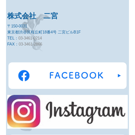
2013年
株式会社 二宮
2012年
〒150-0031
東京都渋谷区桜丘町18番4号 二宮ビルB1F
2011年
TEL：
03-3461-0214
FAX：
03-3461-2866
2010年
カタログダウンロード
ご購入はこちら
└ 特定商取引法に基づく表記
お問合せ
Lowongan Kerja（求人情報）